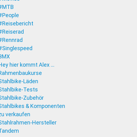
#MTB
#People
#Reisebericht
#Reiserad
#Rennrad
#Singlespeed
BMX
Hey hier kommt Alex …
Rahmenbaukurse
Stahlbike-Läden
Stahlbike-Tests
Stahlbike-Zubehör
Stahlbikes & Komponenten
zu verkaufen
Stahlrahmen-Hersteller
Tandem