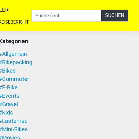
LER
SUCHEN
REISEBERICHT
Kategorien
#Allgemein
#Bikepacking
#Bikes
#Commuter
#E-Bike
#Events
#Gravel
#Kids
#Lastenrad
#Mini-Bikes
#Movies