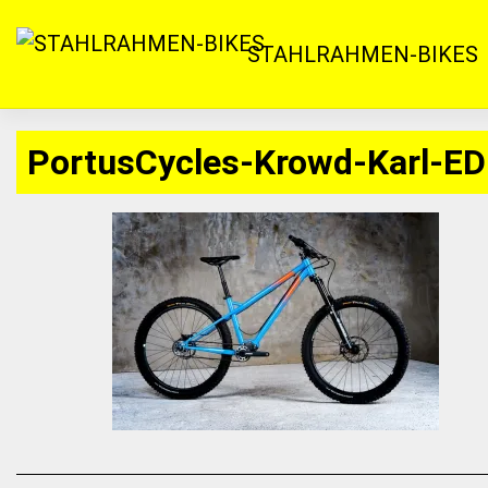
Zum
Inhalt
STAHLRAHMEN-BIKES
springen
PortusCycles-Krowd-Karl-ED