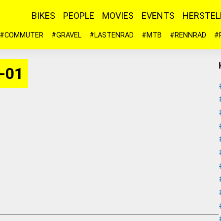
BIKES
PEOPLE
MOVIES
EVENTS
HERSTEL
#COMMUTER
#GRAVEL
#LASTENRAD
#MTB
#RENNRAD
#
-01