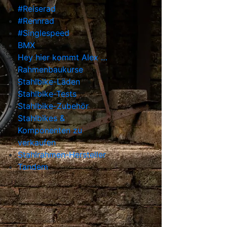
#Reiserad
#Rennrad
#Singlespeed
BMX
Hey hier kommt Alex …
Rahmenbaukurse
Stahlbike-Läden
Stahlbike-Tests
Stahlbike-Zubehör
Stahlbikes &
Komponenten zu
verkaufen
Stahlrahmen-Hersteller
Tandem