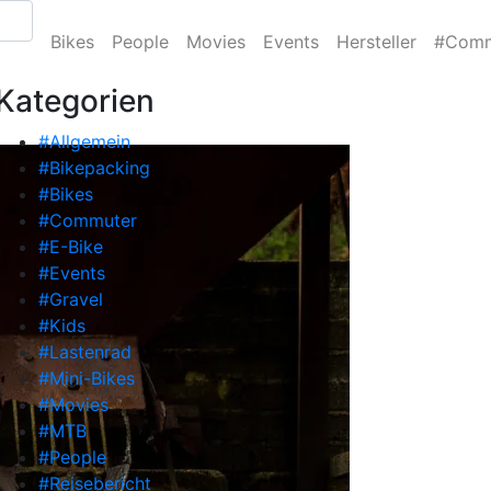
Bikes
People
Movies
Events
Hersteller
#Comm
Kategorien
#Allgemein
#Bikepacking
#Bikes
#Commuter
#E-Bike
#Events
#Gravel
#Kids
#Lastenrad
#Mini-Bikes
#Movies
#MTB
#People
#Reisebericht