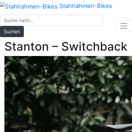
Zum
Stahlrahmen-Bikes
Inhalt
springen
Suchen
Stanton – Switchback