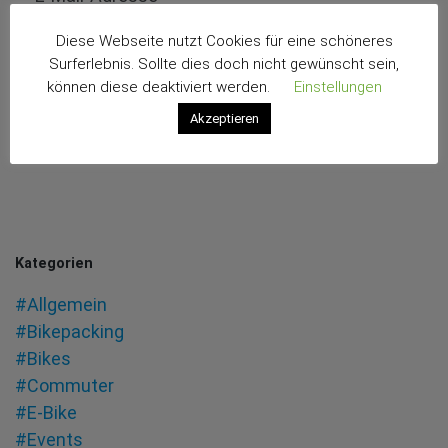
Diese Webseite nutzt Cookies für eine schöneres
Surferlebnis. Sollte dies doch nicht gewünscht sein,
können diese deaktiviert werden.
Einstellungen
Akzeptieren
Kategorien
#Allgemein
#Bikepacking
#Bikes
#Commuter
#E-Bike
#Events