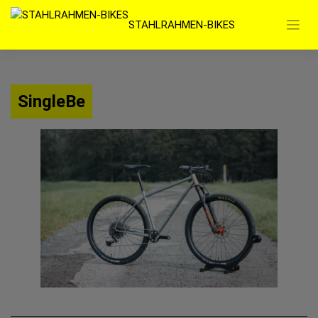
Zum
STAHLRAHMEN-BIKES
Inhalt
springen
SingleBe