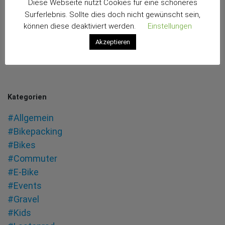
Diese Webseite nutzt Cookies für eine schöneres
Surferlebnis. Sollte dies doch nicht gewünscht sein,
können diese deaktiviert werden.
Einstellungen
Akzeptieren
Kategorien
#Allgemein
#Bikepacking
#Bikes
#Commuter
#E-Bike
#Events
#Gravel
#Kids