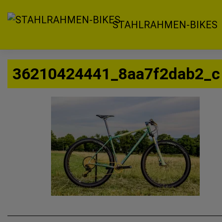
Zum
Inhalt
STAHLRAHMEN-BIKES
springen
36210424441_8aa7f2dab2_c