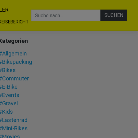
LER
SUCHEN
REISEBERICHT
Kategorien
#Allgemein
#Bikepacking
#Bikes
#Commuter
#E-Bike
#Events
#Gravel
#Kids
#Lastenrad
#Mini-Bikes
#Movies