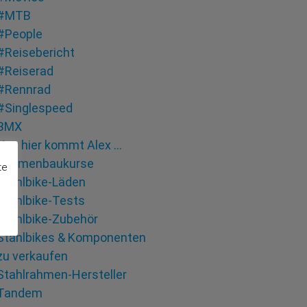
#MTB
#People
#Reisebericht
#Reiserad
#Rennrad
#Singlespeed
BMX
Hey hier kommt Alex …
Rahmenbaukurse
te
Stahlbike-Läden
Stahlbike-Tests
Stahlbike-Zubehör
Stahlbikes & Komponenten
zu verkaufen
Stahlrahmen-Hersteller
Tandem