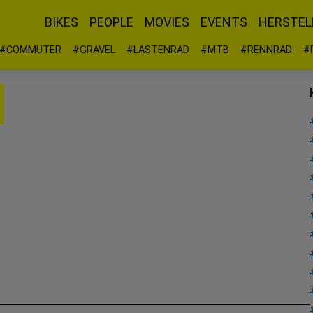
BIKES
PEOPLE
MOVIES
EVENTS
HERSTEL
#COMMUTER
#GRAVEL
#LASTENRAD
#MTB
#RENNRAD
#