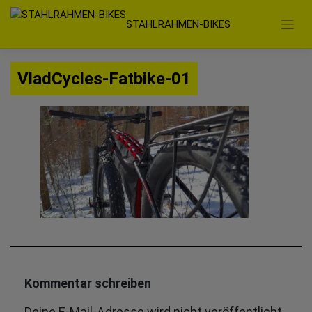
Zum
STAHLRAHMEN-BIKES
Inhalt
springen
VladCycles-Fatbike-01
Kommentar schreiben
Deine E-Mail-Adresse wird nicht veröffentlicht.