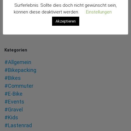
Surferlebnis. Sollte dies doch nicht gewünscht sein,
können diese deaktiviert werden.
Einstellungen
Akzeptieren
Kategorien
#Allgemein
#Bikepacking
#Bikes
#Commuter
#E-Bike
#Events
#Gravel
#Kids
#Lastenrad