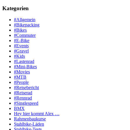
Kategorien
#Allgemein
#Bikepacking
#Bikes
#Commuter
#E-Bike
#Events
#Gravel
#Kids
#Lastenrad
#Mini-Bikes
#Movies
#MTB
#People
#Reisebericht
#Reiserad
#Rennrad
#Singlespeed
BMX
Hey hier kommt Alex …
Rahmenbaukurse
Stahlbike-Läden
Stahlbike-Tests