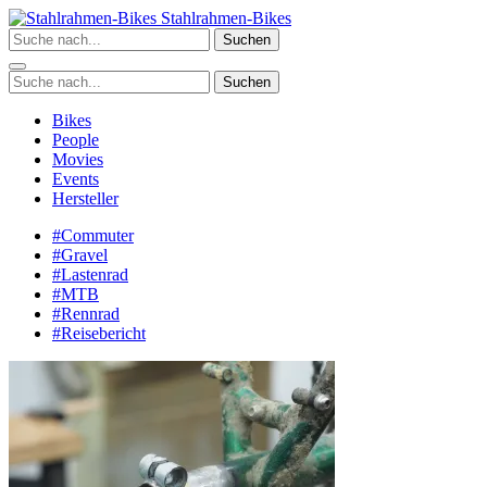
Zum
Stahlrahmen-Bikes
Inhalt
Suchen
springen
Suchen
Bikes
People
Movies
Events
Hersteller
#Commuter
#Gravel
#Lastenrad
#MTB
#Rennrad
#Reisebericht