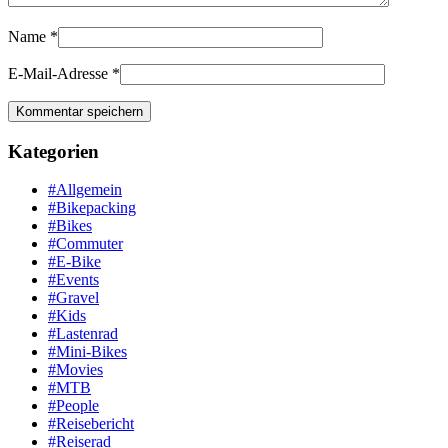
Name
*
E-Mail-Adresse
*
Kategorien
#Allgemein
#Bikepacking
#Bikes
#Commuter
#E-Bike
#Events
#Gravel
#Kids
#Lastenrad
#Mini-Bikes
#Movies
#MTB
#People
#Reisebericht
#Reiserad