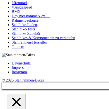
#Rennrad
#Singlespeed
BMX
Hey hier kommt Alex …
Rahmenbaukurse
Stahlbike-Läden
Stahlbike-Tests
Stahlbike-Zubehör
Stahlbikes & Komponenten zu verkaufen
Stahlrahmen-Hersteller
Tandem
Datenschutz
Impressum
Instagram
© 2026
Stahlrahmen-Bikes