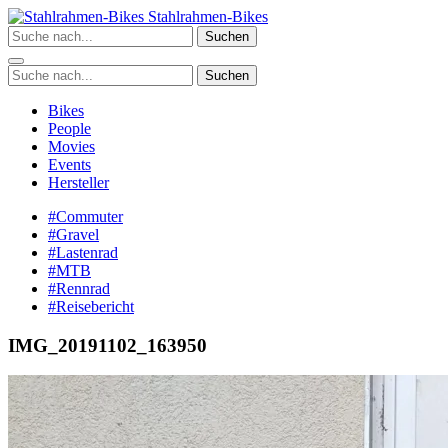
Zum
Stahlrahmen-Bikes
Inhalt
Suchen
springen
Suchen
Bikes
People
Movies
Events
Hersteller
#Commuter
#Gravel
#Lastenrad
#MTB
#Rennrad
#Reisebericht
IMG_20191102_163950