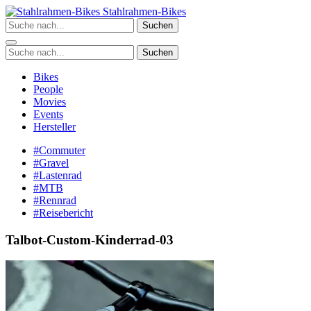
Zum
Stahlrahmen-Bikes
Inhalt
Suchen
springen
Suchen
Bikes
People
Movies
Events
Hersteller
#Commuter
#Gravel
#Lastenrad
#MTB
#Rennrad
#Reisebericht
Talbot-Custom-Kinderrad-03