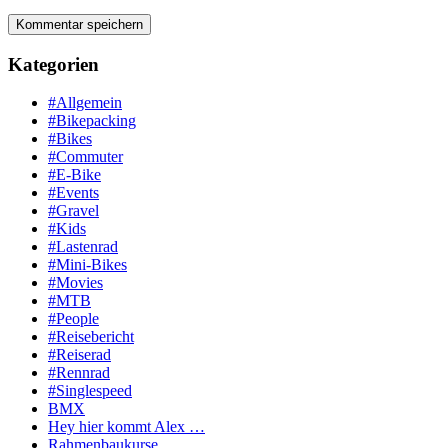
Kategorien
#Allgemein
#Bikepacking
#Bikes
#Commuter
#E-Bike
#Events
#Gravel
#Kids
#Lastenrad
#Mini-Bikes
#Movies
#MTB
#People
#Reisebericht
#Reiserad
#Rennrad
#Singlespeed
BMX
Hey hier kommt Alex …
Rahmenbaukurse