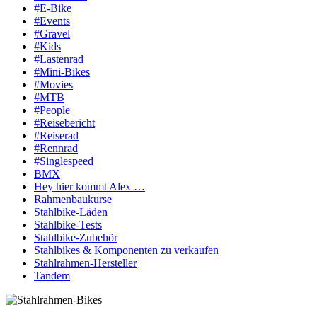
#E-Bike
#Events
#Gravel
#Kids
#Lastenrad
#Mini-Bikes
#Movies
#MTB
#People
#Reisebericht
#Reiserad
#Rennrad
#Singlespeed
BMX
Hey hier kommt Alex …
Rahmenbaukurse
Stahlbike-Läden
Stahlbike-Tests
Stahlbike-Zubehör
Stahlbikes & Komponenten zu verkaufen
Stahlrahmen-Hersteller
Tandem