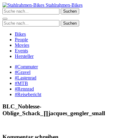
Zum
Stahlrahmen-Bikes
Inhalt
Suchen
springen
Suchen
Bikes
People
Movies
Events
Hersteller
#Commuter
#Gravel
#Lastenrad
#MTB
#Rennrad
#Reisebericht
BLC_Noblesse-
Oblige_Schack_∏jacques_gengler_small
Kommentar schreiben