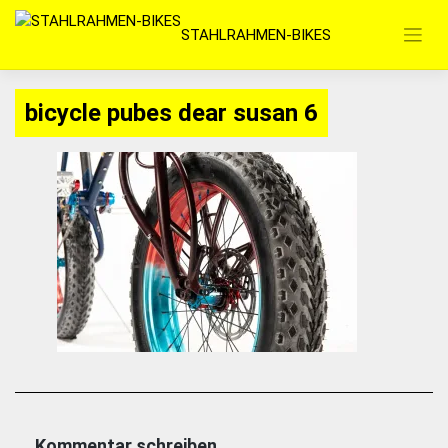
Zum
STAHLRAHMEN-BIKES
Inhalt
springen
bicycle pubes dear susan 6
Kommentar schreiben