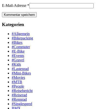
E-Mail-Adresse
*
Kategorien
#Allgemein
#Bikepacking
#Bikes
#Commuter
#E-Bike
#Events
#Gravel
#Kids
#Lastenrad
#Mini-Bikes
#Movies
#MTB
#People
#Reisebericht
#Reiserad
#Rennrad
#Singlespeed
BMX