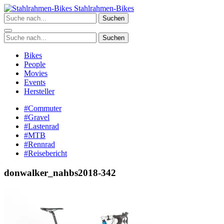
Zum
Stahlrahmen-Bikes
Inhalt
Suchen
springen
Suchen
Bikes
People
Movies
Events
Hersteller
#Commuter
#Gravel
#Lastenrad
#MTB
#Rennrad
#Reisebericht
donwalker_nahbs2018-342