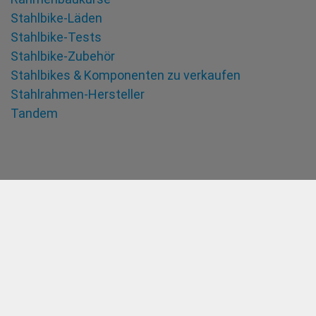
Stahlbike-Läden
Stahlbike-Tests
Stahlbike-Zubehör
Stahlbikes & Komponenten zu verkaufen
Stahlrahmen-Hersteller
Tandem