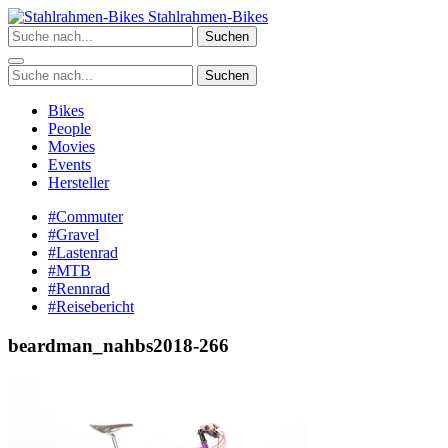
Zum
Stahlrahmen-Bikes
Inhalt
Suchen
springen
Suchen
Bikes
People
Movies
Events
Hersteller
#Commuter
#Gravel
#Lastenrad
#MTB
#Rennrad
#Reisebericht
beardman_nahbs2018-266