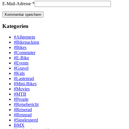
E-Mail-Adresse
*
Kategorien
#Allgemein
#Bikepacking
#Bikes
#Commuter
#E-Bike
#Events
#Gravel
#Kids
#Lastenrad
#Mini-Bikes
#Movies
#MTB
#People
#Reisebericht
#Reiserad
#Rennrad
#Singlespeed
BMX