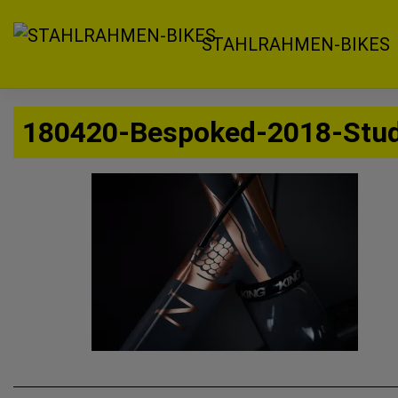
Zum
Inhalt
STAHLRAHMEN-BIKES
springen
180420-Bespoked-2018-Stud