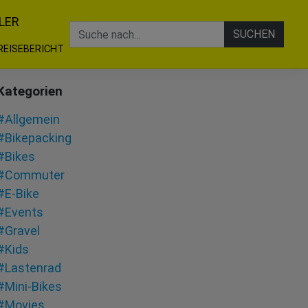
LER
SUCHEN
REISEBERICHT
Kategorien
#Allgemein
#Bikepacking
#Bikes
#Commuter
#E-Bike
#Events
#Gravel
#Kids
#Lastenrad
#Mini-Bikes
#Movies