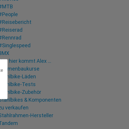
#MTB
#People
#Reisebericht
#Reiserad
#Rennrad
#Singlespeed
BMX
Hey hier kommt Alex …
Rahmenbaukurse
te
Stahlbike-Läden
Stahlbike-Tests
Stahlbike-Zubehör
Stahlbikes & Komponenten
zu verkaufen
Stahlrahmen-Hersteller
Tandem