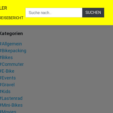
LER
SUCHEN
REISEBERICHT
Kategorien
#Allgemein
#Bikepacking
#Bikes
#Commuter
#E-Bike
#Events
#Gravel
#Kids
#Lastenrad
#Mini-Bikes
#Movies