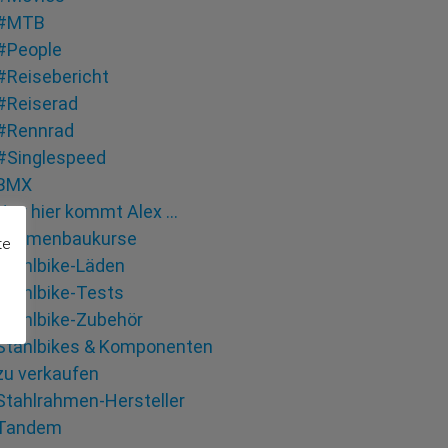
#MTB
#People
#Reisebericht
#Reiserad
#Rennrad
#Singlespeed
BMX
Hey hier kommt Alex …
Rahmenbaukurse
te
Stahlbike-Läden
Stahlbike-Tests
Stahlbike-Zubehör
Stahlbikes & Komponenten
zu verkaufen
Stahlrahmen-Hersteller
Tandem