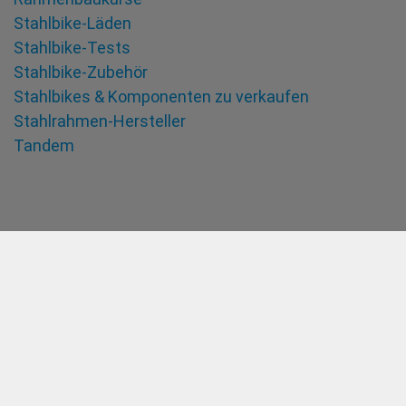
Stahlbike-Läden
Stahlbike-Tests
Stahlbike-Zubehör
Stahlbikes & Komponenten zu verkaufen
Stahlrahmen-Hersteller
Tandem