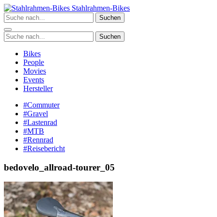
Zum
Stahlrahmen-Bikes
Inhalt
Suchen
springen
Suchen
Bikes
People
Movies
Events
Hersteller
#Commuter
#Gravel
#Lastenrad
#MTB
#Rennrad
#Reisebericht
bedovelo_allroad-tourer_05