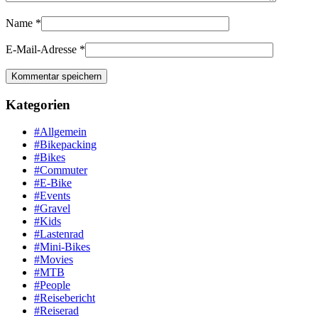
Name
*
E-Mail-Adresse
*
Kategorien
#Allgemein
#Bikepacking
#Bikes
#Commuter
#E-Bike
#Events
#Gravel
#Kids
#Lastenrad
#Mini-Bikes
#Movies
#MTB
#People
#Reisebericht
#Reiserad