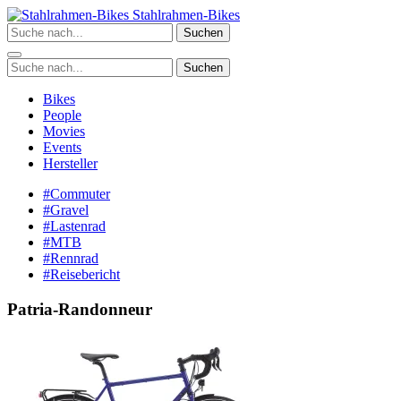
Zum
Stahlrahmen-Bikes
Inhalt
Suchen
springen
Suchen
Bikes
People
Movies
Events
Hersteller
#Commuter
#Gravel
#Lastenrad
#MTB
#Rennrad
#Reisebericht
Patria-Randonneur