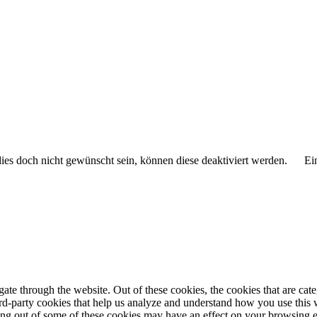
 dies doch nicht gewünscht sein, können diese deaktiviert werden.
Ei
te through the website. Out of these cookies, the cookies that are cate
hird-party cookies that help us analyze and understand how you use this
ting out of some of these cookies may have an effect on your browsing 