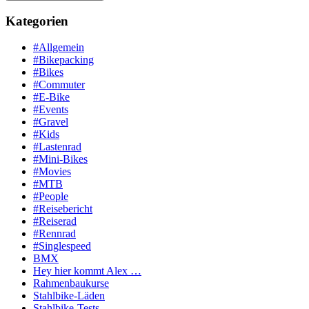
Kategorien
#Allgemein
#Bikepacking
#Bikes
#Commuter
#E-Bike
#Events
#Gravel
#Kids
#Lastenrad
#Mini-Bikes
#Movies
#MTB
#People
#Reisebericht
#Reiserad
#Rennrad
#Singlespeed
BMX
Hey hier kommt Alex …
Rahmenbaukurse
Stahlbike-Läden
Stahlbike-Tests