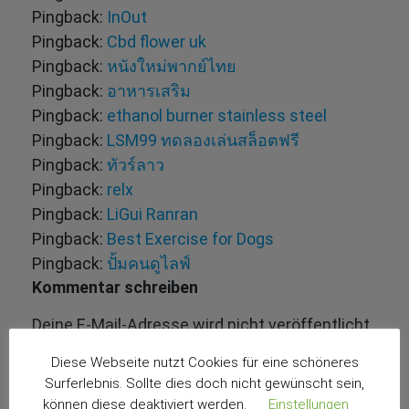
Pingback:
InOut
Pingback:
Cbd flower uk
Pingback:
หนังใหม่พากย์ไทย
Pingback:
อาหารเสริม
Pingback:
ethanol burner stainless steel
Pingback:
LSM99 ทดลองเล่นสล็อตฟรี
Pingback:
ทัวร์ลาว
Pingback:
relx
Pingback:
LiGui Ranran
Pingback:
Best Exercise for Dogs
Pingback:
ปั้มคนดูไลฟ์
Kommentar schreiben
Deine E-Mail-Adresse wird nicht veröffentlicht.
Erforderliche Felder sind mit
*
markiert
Diese Webseite nutzt Cookies für eine schöneres
Surferlebnis. Sollte dies doch nicht gewünscht sein,
können diese deaktiviert werden.
Einstellungen