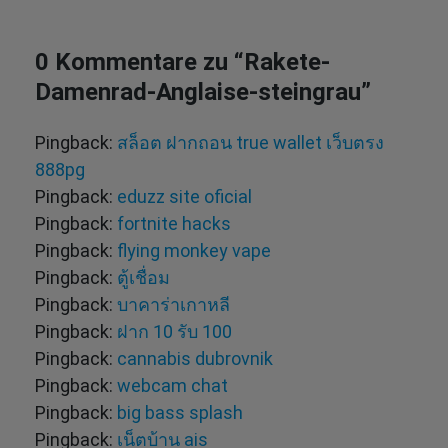
0 Kommentare zu “
Rakete-
Damenrad-Anglaise-steingrau
”
Pingback:
สล็อต ฝากถอน true wallet เว็บตรง
888pg
Pingback:
eduzz site oficial
Pingback:
fortnite hacks
Pingback:
flying monkey vape
Pingback:
ตู้เชื่อม
Pingback:
บาคาร่าเกาหลี
Pingback:
ฝาก 10 รับ 100
Pingback:
cannabis dubrovnik
Pingback:
webcam chat
Pingback:
big bass splash
Pingback:
เน็ตบ้าน ais