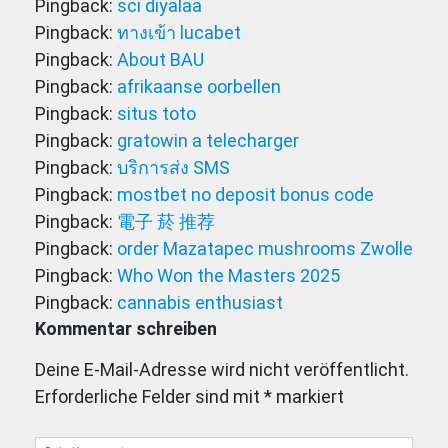
Pingback:
sci diyalaa
Pingback:
ทางเข้า lucabet
Pingback:
About BAU
Pingback:
afrikaanse oorbellen
Pingback:
situs toto
Pingback:
gratowin a telecharger
Pingback:
บริการส่ง SMS
Pingback:
mostbet no deposit bonus code
Pingback:
電子 菸 推荐
Pingback:
order Mazatapec mushrooms Zwolle
Pingback:
Who Won the Masters 2025
Pingback:
cannabis enthusiast
Kommentar schreiben
Deine E-Mail-Adresse wird nicht veröffentlicht.
Erforderliche Felder sind mit
*
markiert