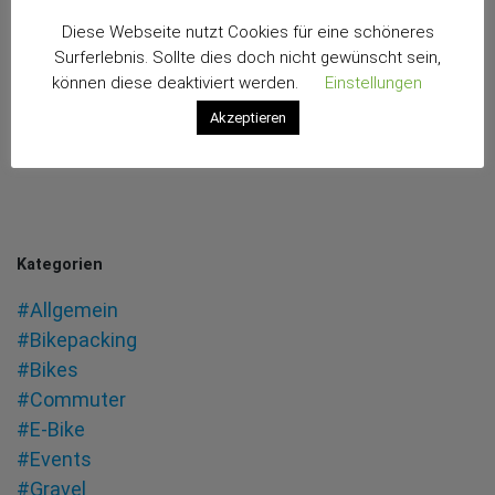
Diese Webseite nutzt Cookies für eine schöneres
Surferlebnis. Sollte dies doch nicht gewünscht sein,
können diese deaktiviert werden.
Einstellungen
Akzeptieren
Kategorien
#Allgemein
#Bikepacking
#Bikes
#Commuter
#E-Bike
#Events
#Gravel