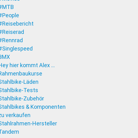
#MTB
#People
#Reisebericht
#Reiserad
#Rennrad
#Singlespeed
BMX
Hey hier kommt Alex …
Rahmenbaukurse
Stahlbike-Läden
Stahlbike-Tests
Stahlbike-Zubehör
Stahlbikes & Komponenten
zu verkaufen
Stahlrahmen-Hersteller
Tandem