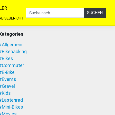
LER
SUCHEN
REISEBERICHT
Kategorien
#Allgemein
#Bikepacking
#Bikes
#Commuter
#E-Bike
#Events
#Gravel
#Kids
#Lastenrad
#Mini-Bikes
#Movies