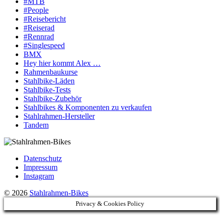
#MTB
#People
#Reisebericht
#Reiserad
#Rennrad
#Singlespeed
BMX
Hey hier kommt Alex …
Rahmenbaukurse
Stahlbike-Läden
Stahlbike-Tests
Stahlbike-Zubehör
Stahlbikes & Komponenten zu verkaufen
Stahlrahmen-Hersteller
Tandem
Datenschutz
Impressum
Instagram
© 2026
Stahlrahmen-Bikes
Privacy & Cookies Policy