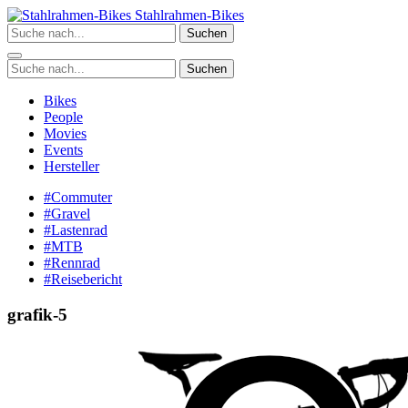
Zum
Stahlrahmen-Bikes
Inhalt
Suchen
springen
Suchen
Bikes
People
Movies
Events
Hersteller
#Commuter
#Gravel
#Lastenrad
#MTB
#Rennrad
#Reisebericht
grafik-5