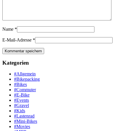
Name
*
E-Mail-Adresse
*
Kategorien
#Allgemein
#Bikepacking
#Bikes
#Commuter
#E-Bike
#Events
#Gravel
#Kids
#Lastenrad
#Mini-Bikes
#Movies