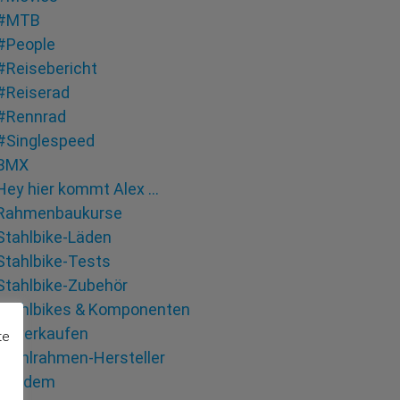
#MTB
#People
#Reisebericht
#Reiserad
#Rennrad
#Singlespeed
BMX
Hey hier kommt Alex …
Rahmenbaukurse
Stahlbike-Läden
Stahlbike-Tests
Stahlbike-Zubehör
Stahlbikes & Komponenten
zu verkaufen
te
Stahlrahmen-Hersteller
Tandem