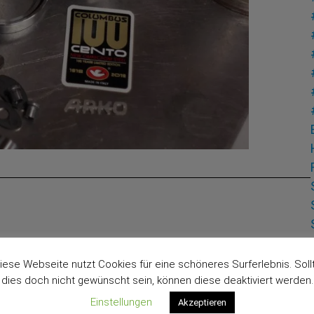
rderliche Felder sind mit
*
markiert
iese Webseite nutzt Cookies für eine schöneres Surferlebnis. Soll
dies doch nicht gewünscht sein, können diese deaktiviert werden.
Einstellungen
Akzeptieren