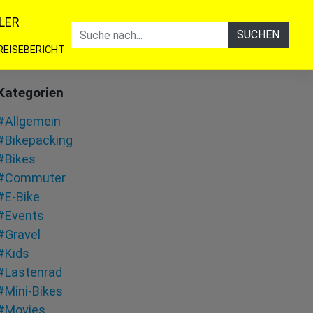
LER
SUCHEN
REISEBERICHT
Kategorien
#Allgemein
#Bikepacking
#Bikes
#Commuter
#E-Bike
#Events
#Gravel
#Kids
#Lastenrad
#Mini-Bikes
#Movies