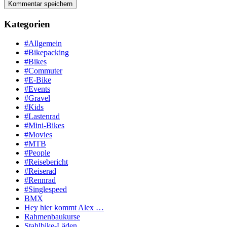
Kategorien
#Allgemein
#Bikepacking
#Bikes
#Commuter
#E-Bike
#Events
#Gravel
#Kids
#Lastenrad
#Mini-Bikes
#Movies
#MTB
#People
#Reisebericht
#Reiserad
#Rennrad
#Singlespeed
BMX
Hey hier kommt Alex …
Rahmenbaukurse
Stahlbike-Läden