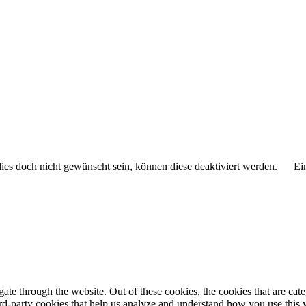
 dies doch nicht gewünscht sein, können diese deaktiviert werden.
Ei
te through the website. Out of these cookies, the cookies that are cate
hird-party cookies that help us analyze and understand how you use this