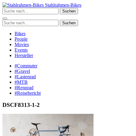
Zum
Stahlrahmen-Bikes
Inhalt
Suchen
springen
Suchen
Bikes
People
Movies
Events
Hersteller
#Commuter
#Gravel
#Lastenrad
#MTB
#Rennrad
#Reisebericht
DSCF8313-1-2