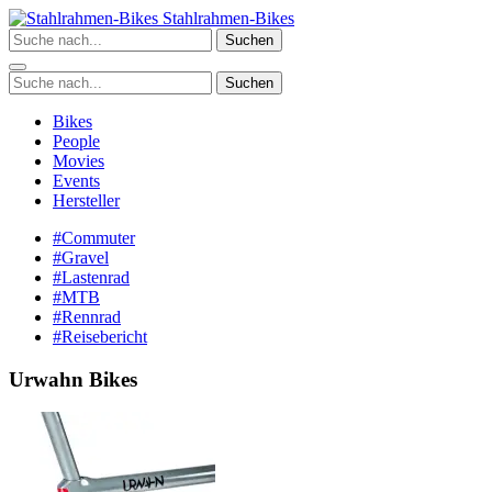
Zum
Stahlrahmen-Bikes
Inhalt
Suchen
springen
Suchen
Bikes
People
Movies
Events
Hersteller
#Commuter
#Gravel
#Lastenrad
#MTB
#Rennrad
#Reisebericht
Urwahn Bikes