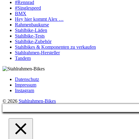
#Rennrad
#Singlespeed
BMX
Hey hier kommt Alex …
Rahmenbaukurse
Stahlbike-Läden
Stahlbike-Tests
Stahlbike-Zubehör
Stahlbikes & Komponenten zu verkaufen
Stahlrahmen-Hersteller
Tandem
Datenschutz
Impressum
Instagram
© 2026
Stahlrahmen-Bikes