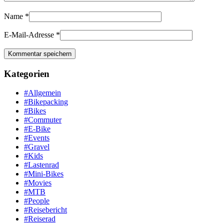
Name
*
E-Mail-Adresse
*
Kategorien
#Allgemein
#Bikepacking
#Bikes
#Commuter
#E-Bike
#Events
#Gravel
#Kids
#Lastenrad
#Mini-Bikes
#Movies
#MTB
#People
#Reisebericht
#Reiserad