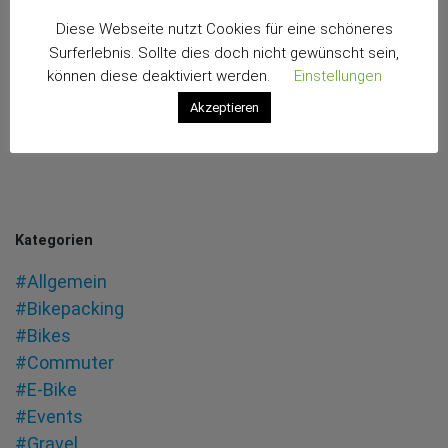
Diese Webseite nutzt Cookies für eine schöneres
Surferlebnis. Sollte dies doch nicht gewünscht sein,
können diese deaktiviert werden.
Einstellungen
Akzeptieren
Kategorien
#Allgemein
#Bikepacking
#Bikes
#Commuter
#E-Bike
#Events
#Gravel