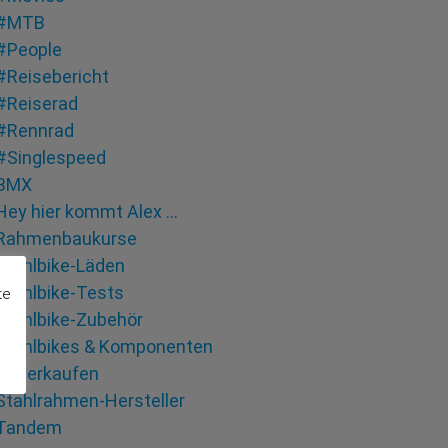
#MTB
#People
#Reisebericht
#Reiserad
#Rennrad
#Singlespeed
BMX
Hey hier kommt Alex …
Rahmenbaukurse
Stahlbike-Läden
Stahlbike-Tests
te
Stahlbike-Zubehör
Stahlbikes & Komponenten
zu verkaufen
Stahlrahmen-Hersteller
Tandem