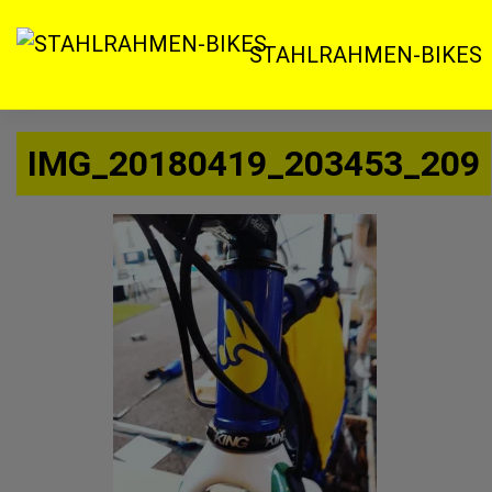
Zum
Inhalt
STAHLRAHMEN-BIKES
springen
IMG_20180419_203453_209