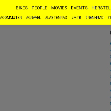
BIKES
PEOPLE
MOVIES
EVENTS
HERSTEL
#COMMUTER
#GRAVEL
#LASTENRAD
#MTB
#RENNRAD
#