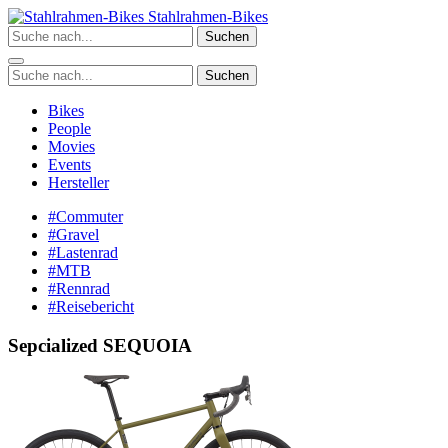
Zum
Stahlrahmen-Bikes
Inhalt
Suchen
springen
Suchen
Bikes
People
Movies
Events
Hersteller
#Commuter
#Gravel
#Lastenrad
#MTB
#Rennrad
#Reisebericht
Sepcialized SEQUOIA