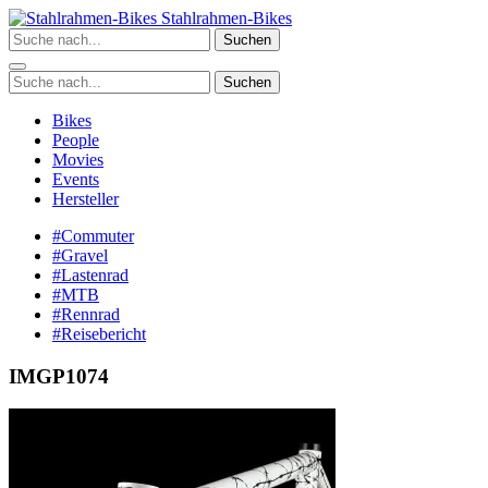
Zum
Stahlrahmen-Bikes
Inhalt
Suchen
springen
Suchen
Bikes
People
Movies
Events
Hersteller
#Commuter
#Gravel
#Lastenrad
#MTB
#Rennrad
#Reisebericht
IMGP1074