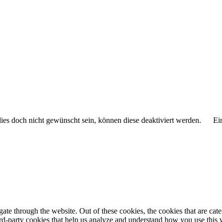
 dies doch nicht gewünscht sein, können diese deaktiviert werden.
Ei
te through the website. Out of these cookies, the cookies that are cate
hird-party cookies that help us analyze and understand how you use this