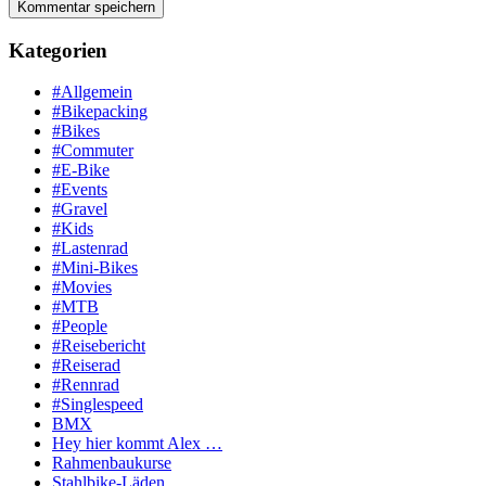
Kategorien
#Allgemein
#Bikepacking
#Bikes
#Commuter
#E-Bike
#Events
#Gravel
#Kids
#Lastenrad
#Mini-Bikes
#Movies
#MTB
#People
#Reisebericht
#Reiserad
#Rennrad
#Singlespeed
BMX
Hey hier kommt Alex …
Rahmenbaukurse
Stahlbike-Läden