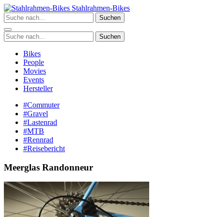
Zum
Stahlrahmen-Bikes
Inhalt
Suchen
springen
Suchen
Bikes
People
Movies
Events
Hersteller
#Commuter
#Gravel
#Lastenrad
#MTB
#Rennrad
#Reisebericht
Meerglas Randonneur