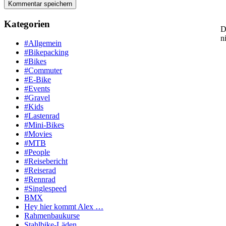
Kategorien
D
n
#Allgemein
#Bikepacking
#Bikes
#Commuter
#E-Bike
#Events
#Gravel
#Kids
#Lastenrad
#Mini-Bikes
#Movies
#MTB
#People
#Reisebericht
#Reiserad
#Rennrad
#Singlespeed
BMX
Hey hier kommt Alex …
Rahmenbaukurse
Stahlbike-Läden