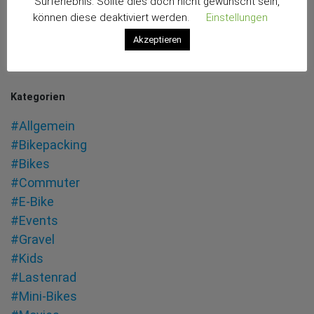
Surferlebnis. Sollte dies doch nicht gewünscht sein,
können diese deaktiviert werden.
Einstellungen
Akzeptieren
Kategorien
#Allgemein
#Bikepacking
#Bikes
#Commuter
#E-Bike
#Events
#Gravel
#Kids
#Lastenrad
#Mini-Bikes