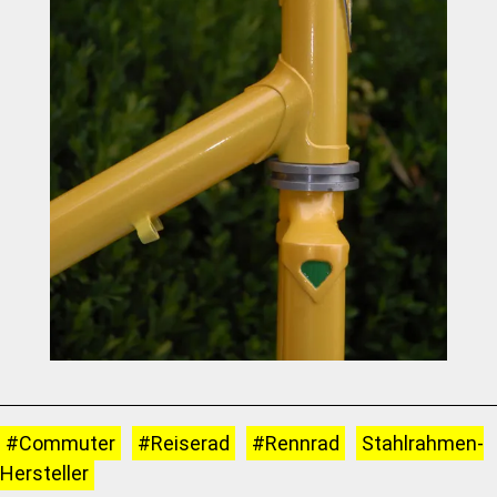
#Commuter
#Reiserad
#Rennrad
Stahlrahmen-
Hersteller