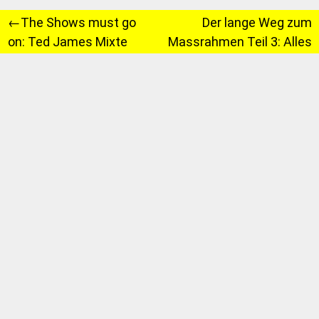
Beitragsnavigation
The Shows must go
Der lange Weg zum
on: Ted James Mixte
Massrahmen Teil 3: Alles
im Lot.
0 Kommentare zu “
Kurtz-weiliger
Rahmenbau aus Ungarn
”
Pingback:
Sport!? - Seite 20 - Stilmagazin Forum
Stolem
sagt:
15. Juli 2012 um 21:33
Hallo Iwo,