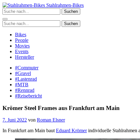
Zum
Stahlrahmen-Bikes
Inhalt
Suchen
springen
Suchen
Bikes
People
Movies
Events
Hersteller
#Commuter
#Gravel
#Lastenrad
#MTB
#Rennrad
#Reisebericht
Krömer Steel Frames aus Frankfurt am Main
7. Juni 2022
von
Roman Elsner
In Frankfurt am Main baut
Eduard Krömer
individuelle Stahlrahmen a