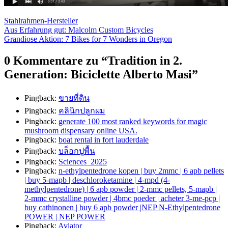
Stahlrahmen-Hersteller
Beitragsnavigation
Aus Erfahrung gut: Malcolm Custom Bicycles
Grandiose Aktion: 7 Bikes for 7 Wonders in Oregon
0 Kommentare zu “
Tradition in 2.
Generation: Biciclette Alberto Masi
”
Pingback:
ขายที่ดิน
Pingback:
คลินิกปลูกผม
Pingback:
generate 100 most ranked keywords for magic
mushroom dispensary online USA.
Pingback:
boat rental in fort lauderdale
Pingback:
บล็อกปูพื้น
Pingback:
Sciences_2025
Pingback:
n-ethylpentedrone kopen | buy 2mmc | 6 apb pellets
| buy 5-mapb | deschloroketamine | 4-mpd (4-
methylpentedrone) | 6 apb powder | 2-mmc pellets, 5-mapb |
2-mmc crystalline powder | 4bmc poeder | acheter 3-me-pcp |
buy cathinonen | buy 6 apb powder |NEP N-Ethylpentedrone
POWER | NEP POWER
Pingback:
Aviator