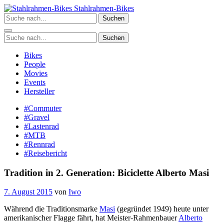
Zum
Stahlrahmen-Bikes
Inhalt
Suchen
springen
Suchen
Bikes
People
Movies
Events
Hersteller
#Commuter
#Gravel
#Lastenrad
#MTB
#Rennrad
#Reisebericht
Tradition in 2. Generation: Biciclette Alberto Masi
7. August 2015
von
Iwo
Während die Traditionsmarke
Masi
(gegründet 1949) heute unter
amerikanischer Flagge fährt, hat Meister-Rahmenbauer
Alberto