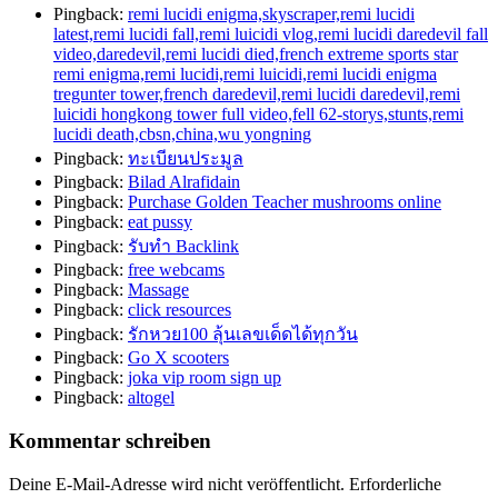
Pingback:
remi lucidi enigma,skyscraper,remi lucidi
latest,remi lucidi fall,remi luicidi vlog,remi lucidi daredevil fall
video,daredevil,remi lucidi died,french extreme sports star
remi enigma,remi lucidi,remi luicidi,remi lucidi enigma
tregunter tower,french daredevil,remi lucidi daredevil,remi
luicidi hongkong tower full video,fell 62-storys,stunts,remi
lucidi death,cbsn,china,wu yongning
Pingback:
ทะเบียนประมูล
Pingback:
Bilad Alrafidain
Pingback:
Purchase Golden Teacher mushrooms online
Pingback:
eat pussy
Pingback:
รับทำ Backlink
Pingback:
free webcams
Pingback:
Massage
Pingback:
click resources
Pingback:
รักหวย100 ลุ้นเลขเด็ดได้ทุกวัน
Pingback:
Go X scooters
Pingback:
joka vip room sign up
Pingback:
altogel
Kommentar schreiben
Deine E-Mail-Adresse wird nicht veröffentlicht.
Erforderliche