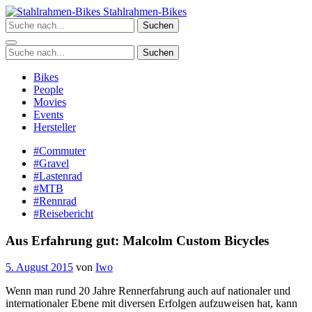
Zum
Stahlrahmen-Bikes
Inhalt
Suchen
springen
Suchen
Bikes
People
Movies
Events
Hersteller
#Commuter
#Gravel
#Lastenrad
#MTB
#Rennrad
#Reisebericht
Aus Erfahrung gut: Malcolm Custom Bicycles
5. August 2015
von
Iwo
Wenn man rund 20 Jahre Rennerfahrung auch auf nationaler und
internationaler Ebene mit diversen Erfolgen aufzuweisen hat, kann