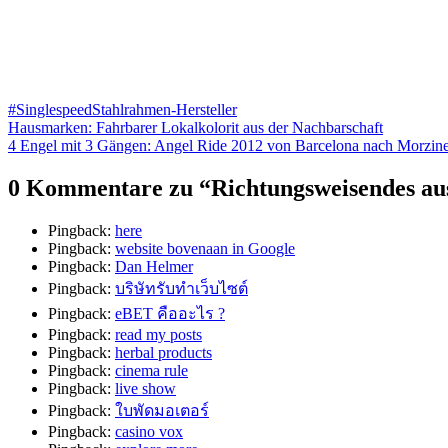
#Singlespeed
Stahlrahmen-Hersteller
Beitragsnavigation
Hausmarken: Fahrbarer Lokalkolorit aus der Nachbarschaft
4 Engel mit 3 Gängen: Angel Ride 2012 von Barcelona nach Morzin
0 Kommentare zu “
Richtungsweisendes au
Pingback:
here
Pingback:
website bovenaan in Google
Pingback:
Dan Helmer
Pingback:
บริษัทรับทำเว็บไซต์
Pingback:
eBET คืออะไร ?
Pingback:
read my posts
Pingback:
herbal products
Pingback:
cinema rule
Pingback:
live show
Pingback:
ใบพัดมอเตอร์
Pingback:
casino vox