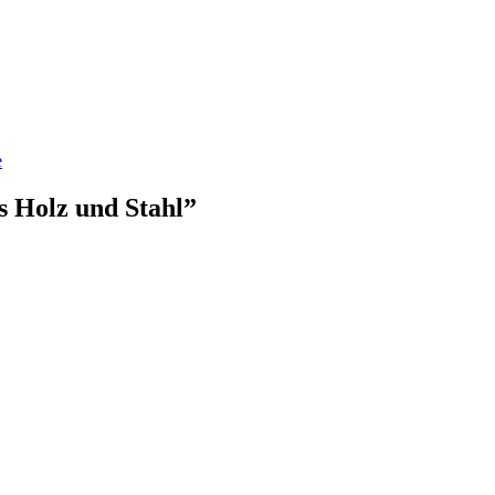
e
s Holz und Stahl
”