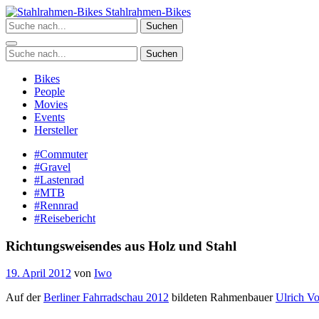
Zum
Stahlrahmen-Bikes
Inhalt
Suchen
springen
Suchen
Bikes
People
Movies
Events
Hersteller
#Commuter
#Gravel
#Lastenrad
#MTB
#Rennrad
#Reisebericht
Richtungsweisendes aus Holz und Stahl
19. April 2012
von
Iwo
Auf der
Berliner Fahrradschau 2012
bildeten Rahmenbauer
Ulrich Vo