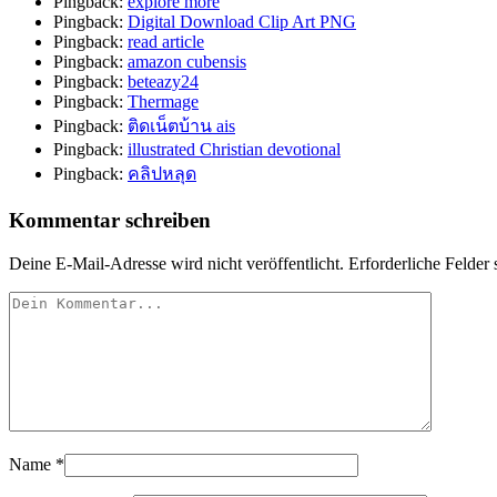
Pingback:
explore more
Pingback:
Digital Download Clip Art PNG
Pingback:
read article
Pingback:
amazon cubensis
Pingback:
beteazy24
Pingback:
Thermage
Pingback:
ติดเน็ตบ้าน ais
Pingback:
illustrated Christian devotional
Pingback:
คลิปหลุด
Kommentar schreiben
Deine E-Mail-Adresse wird nicht veröffentlicht.
Erforderliche Felder 
Name
*