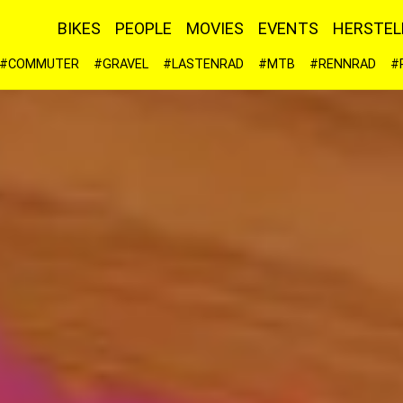
BIKES
PEOPLE
MOVIES
EVENTS
HERSTEL
#COMMUTER
#GRAVEL
#LASTENRAD
#MTB
#RENNRAD
#