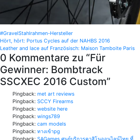
#Gravel
Stahlrahmen-Hersteller
Beitragsnavigation
Hört, hört: Portus Cycles auf der NAHBS 2016
Leather and lace auf Französisch: Maison Tamboite Paris
0 Kommentare zu “
Für
Gewinner: Bombtrack
SSCXEC 2016 Custom
”
Pingback:
met art reviews
Pingback:
SCCY Firearms
Pingback:
website here
Pingback:
wings789
Pingback:
cam models
Pingback:
ทางเข้าpg
Pingback:
SAGames ศูนย์บริการคาสิโนออนไลน์ไทย ที่