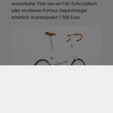
entwickelte Teile wie ein Falt-Schutzblech
oder ein kleiner Porteur-Gepäckträger
erhätlich. Kostenpunkt 1.500 Euro.