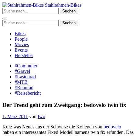
Zum
Stahlrahmen-Bikes
Inhalt
Suchen
springen
Suchen
Bikes
People
Movies
Events
Hersteller
#Commuter
#Gravel
#Lastenrad
#MTB
#Rennrad
#Reisebericht
Der Trend geht zum Zweitgang: bedovelo twin fix
1. März 2011
von
Iwo
Kurz was Neues aus der Schweiz: die Kollegen von
bedovelo
haben ein interessantes Fixed-Modell namens twin fix erfunden. Das