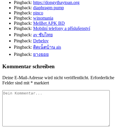
Pingback:
https://dongythaytoan.org
Pingback:
diaphragm pump
Pingback:
pinco
Pingback:
winomania
Pingback:
MelBet APK BD
Pingback:
Mobilní telefony a příslušenství
Pingback:
av ซับไทย
Pingback:
Debelov
Pingback:
ติดเน็ตบ้าน ais
Pingback:
ยางยอย
Kommentar schreiben
Deine E-Mail-Adresse wird nicht veröffentlicht.
Erforderliche
Felder sind mit
*
markiert