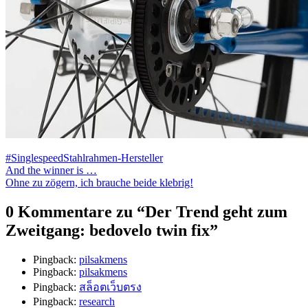
#Singlespeed
Stahlrahmen-Hersteller
Beitragsnavigation
And the winner is …
Ohne zu zögern, ich brauche beide klebrig!
0 Kommentare zu “
Der Trend geht zum
Zweitgang: bedovelo twin fix
”
Pingback:
pilsakmens
Pingback:
pilsakmens
Pingback:
สล็อตเว็บตรง
Pingback:
research