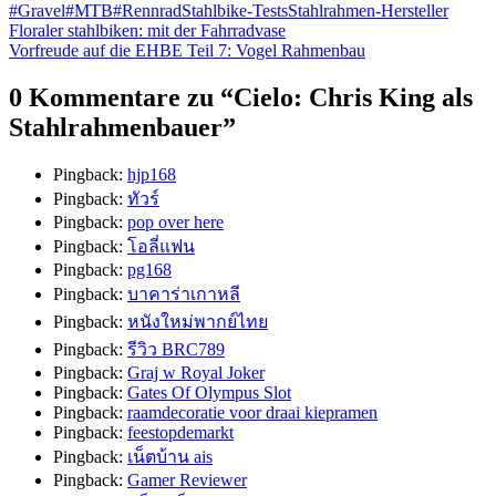
#Gravel
#MTB
#Rennrad
Stahlbike-Tests
Stahlrahmen-Hersteller
Beitragsnavigation
Floraler stahlbiken: mit der Fahrradvase
Vorfreude auf die EHBE Teil 7: Vogel Rahmenbau
0 Kommentare zu “
Cielo: Chris King als
Stahlrahmenbauer
”
Pingback:
hjp168
Pingback:
ทัวร์
Pingback:
pop over here
Pingback:
โอลี่แฟน
Pingback:
pg168
Pingback:
บาคาร่าเกาหลี
Pingback:
หนังใหม่พากย์ไทย
Pingback:
รีวิว BRC789
Pingback:
Graj w Royal Joker
Pingback:
Gates Of Olympus Slot
Pingback:
raamdecoratie voor draai kiepramen
Pingback:
feestopdemarkt
Pingback:
เน็ตบ้าน ais
Pingback:
Gamer Reviewer