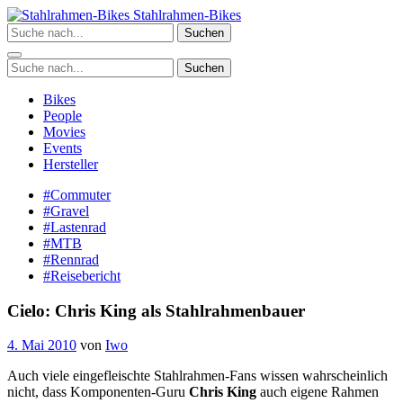
Zum
Stahlrahmen-Bikes
Inhalt
Suchen
springen
Suchen
Bikes
People
Movies
Events
Hersteller
#Commuter
#Gravel
#Lastenrad
#MTB
#Rennrad
#Reisebericht
Cielo: Chris King als Stahlrahmenbauer
4. Mai 2010
von
Iwo
Auch viele eingefleischte Stahlrahmen-Fans wissen wahrscheinlich
nicht, dass Komponenten-Guru
Chris King
auch eigene Rahmen