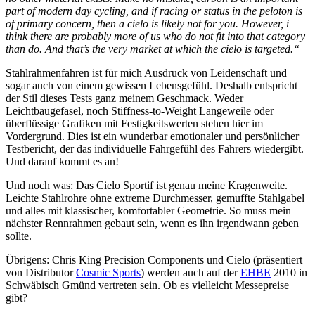
part of modern day cycling, and if racing or status in the peloton is
of primary concern, then a cielo is likely not for you. However, i
think there are probably more of us who do not fit into that category
than do. And that’s the very market at which the cielo is targeted.“
Stahlrahmenfahren ist für mich Ausdruck von Leidenschaft und
sogar auch von einem gewissen Lebensgefühl. Deshalb entspricht
der Stil dieses Tests ganz meinem Geschmack. Weder
Leichtbaugefasel, noch Stiffness-to-Weight Langeweile oder
überflüssige Grafiken mit Festigkeitswerten stehen hier im
Vordergrund. Dies ist ein wunderbar emotionaler und persönlicher
Testbericht, der das individuelle Fahrgefühl des Fahrers wiedergibt.
Und darauf kommt es an!
Und noch was: Das Cielo Sportif ist genau meine Kragenweite.
Leichte Stahlrohre ohne extreme Durchmesser, gemuffte Stahlgabel
und alles mit klassischer, komfortabler Geometrie. So muss mein
nächster Rennrahmen gebaut sein, wenn es ihn irgendwann geben
sollte.
Übrigens: Chris King Precision Components und Cielo (präsentiert
von Distributor
Cosmic Sports
) werden auch auf der
EHBE
2010 in
Schwäbisch Gmünd vertreten sein. Ob es vielleicht Messepreise
gibt?