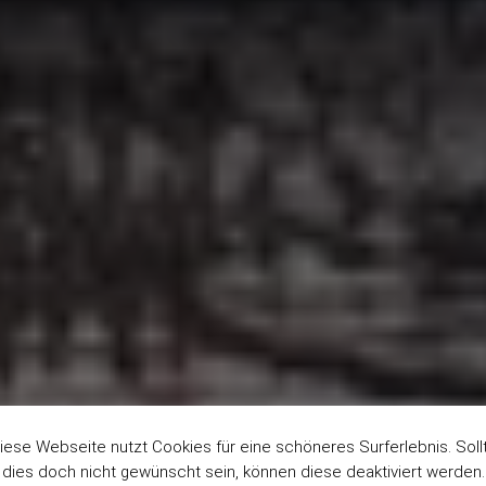
iese Webseite nutzt Cookies für eine schöneres Surferlebnis. Soll
dies doch nicht gewünscht sein, können diese deaktiviert werden.