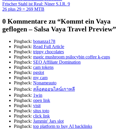
Beitragsnavigation
Frischer Stahl ist Real: Niner S.I.R. 9
26 plus 29 = 269 MTB
0 Kommentare zu “
Kommt ein Vaya
geflogen – Salsa Vaya Travel Preview
”
Pingback:
bonanza178
Pingback:
Read Full Article
Pingback:
trippy chocolates
Pingback:
magic mushroom psilocybin coffee k-cups
Pingback:
SEO Affiliate Domination
Pingback:
cam tokens
Pingback:
pgslot
Pingback:
my cam
Pingback:
Nonameauto
Pingback:
สล็อตออนไลน์เกาหลี
Pingback:
1win
Pingback:
open link
Pingback:
visit
Pingback:
situs toto
Pingback:
click link
Pingback:
Jammin' Jars slot
Pingback:
top platform to buy AI backlinks