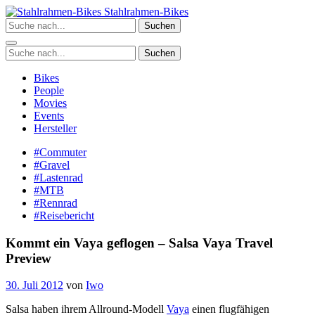
Zum
Stahlrahmen-Bikes
Inhalt
Suchen
springen
Suchen
Bikes
People
Movies
Events
Hersteller
#Commuter
#Gravel
#Lastenrad
#MTB
#Rennrad
#Reisebericht
Kommt ein Vaya geflogen – Salsa Vaya Travel
Preview
30. Juli 2012
von
Iwo
Salsa haben ihrem Allround-Modell
Vaya
einen flugfähigen