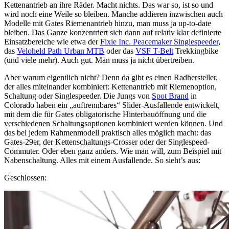
Kettenantrieb an ihre Räder. Macht nichts. Das war so, ist so und
wird noch eine Weile so bleiben. Manche addieren inzwischen auch
Modelle mit Gates Riemenantrieb hinzu, man muss ja up-to-date
bleiben. Das Ganze konzentriert sich dann auf relativ klar definierte
Einsatzbereiche wie etwa der
Fixie Inc. Peacemaker Singlespeeder
,
das
Veloheld Path Urban MTB
oder das
VSF T-Belt
Trekkingbike
(und viele mehr). Auch gut. Man muss ja nicht übertreiben.
Aber warum eigentlich nicht? Denn da gibt es einen Radhersteller,
der alles miteinander kombiniert: Kettenantrieb mit Riemenoption,
Schaltung oder Singlespeeder. Die Jungs von
Spot Brand
in
Colorado haben ein „auftrennbares“ Slider-Ausfallende entwickelt,
mit dem die für Gates obligatorische Hinterbauöffnung und die
verschiedenen Schaltungsoptionen kombiniert werden können. Und
das bei jedem Rahmenmodell praktisch alles möglich macht: das
Gates-29er, der Kettenschaltungs-Crosser oder der Singlespeed-
Commuter. Oder eben ganz anders. Wie man will, zum Beispiel mit
Nabenschaltung. Alles mit einem Ausfallende. So sieht’s aus:
Geschlossen: