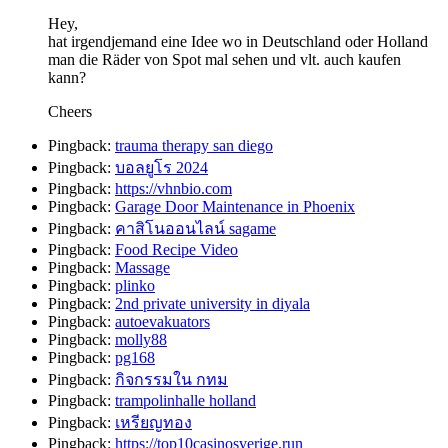
Hey,
hat irgendjemand eine Idee wo in Deutschland oder Holland
man die Räder von Spot mal sehen und vlt. auch kaufen
kann?
Cheers
Pingback:
trauma therapy san diego
Pingback:
บอลยูโร 2024
Pingback:
https://vhnbio.com
Pingback:
Garage Door Maintenance in Phoenix
Pingback:
คาสิโนออนไลน์ sagame
Pingback:
Food Recipe Video
Pingback:
Massage
Pingback:
plinko
Pingback:
2nd private university in diyala
Pingback:
autoevakuators
Pingback:
molly88
Pingback:
pg168
Pingback:
กิจกรรมใน กทม
Pingback:
trampolinhalle holland
Pingback:
เหรียญทอง
Pingback:
https://top10casinosverige.run