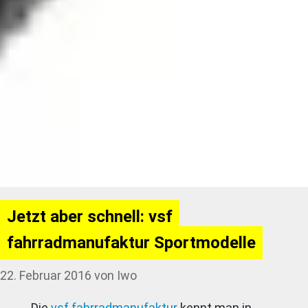
Jetzt aber schnell: vsf
fahrradmanufaktur Sportmodelle
22. Februar 2016
von
Iwo
Die
vsf fahrradmanufaktur
kennt man in