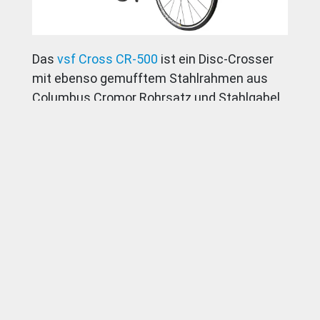
Das
vsf Cross CR-500
ist ein Disc-Crosser
mit ebenso gemufftem Stahlrahmen aus
Columbus Cromor Rohrsatz und Stahlgabel.
Hie gibt es im Ausstattungspaket eine
Shimano 105 Gruppe, mechanische
Shimano BR-R517 Scheibenbremsen, Mavic
Aksium Elite Laufräder, Selle Royal Seta
Sattel und Ritchey Komponenten. Wenn
mich nicht alles täuscht, bietet der Crosser
noch Anlöter für einen Gepäckträger hinten,
was ihn auch zu einem Sporttourer macht.
Preis: 1.700 Euro.