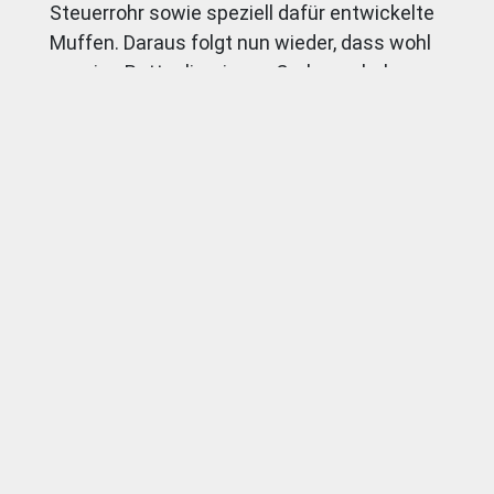
Steuerrohr sowie speziell dafür entwickelte
Muffen. Daraus folgt nun wieder, dass wohl
nur eine Battaglin-eigene Carbongabel zum
Steuerrohr bzw. zur unteren Steuerrohr-
Muffe passt. Aber es gibt Schlimmeres. Das
Oberrohr ist übrigens klassisch waagerecht.
Und die Kurbel steckt auf einem
traditionellen BSA-Innenlager.