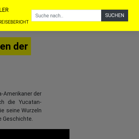
LER
SUCHEN
REISEBERICHT
en der
ya-Amerikaner der
ch die Yucatan-
wie seine Wurzeln
e Geschichte.