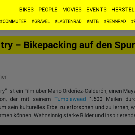
BIKES
PEOPLE
MOVIES
EVENTS
HERSTEL
#COMMUTER
#GRAVEL
#LASTENRAD
#MTB
#RENNRAD
#
try – Bikepacking auf den Spur
ner
ry“ ist ein Film über Mario Ordoñez-Calderón, einen Ma
ion, der mit seinem
Tumbleweed
1.500 Meilen dur
 um sein kulturelles Erbe zu erforschen und zu lernen, 
rmen können. Wahnsinnig starke Bilder und inspirierend